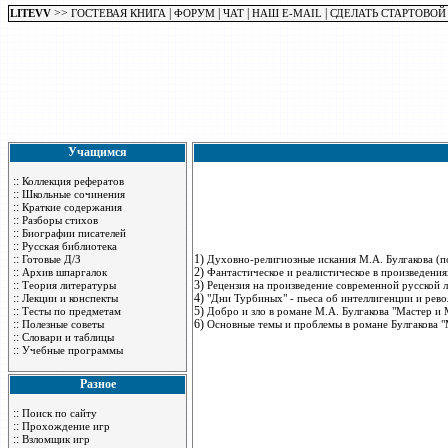
>>
|
|
|
|
LITEVV
ГОСТЕВАЯ КНИГА
ФОРУМ
ЧАТ
НАШ E-MAIL
СДЕЛАТЬ СТАРТОВОЙ
Учащимся
::
Коллекция рефератов
::
Школьные сочинения
::
Краткие содержания
::
Разборы стихов
::
Биографии писателей
::
Русская библиотека
::
1)
Готовые Д/З
Духовно-религиозные искания М.А. Булгакова (п
::
2)
Архив шпаргалок
Фантастическое и реалистическое в произведения
::
3)
Теория литературы
Рецензия на произведение современной русской л
::
4)
Лекции и конспекты
"Дни Турбиных" - пьеса об интеллигенции и рев
::
5)
Тесты по предметам
Добро и зло в романе М.А. Булгакова "Мастер и
::
6)
Полезные советы
Основные темы и проблемы в романе Булгакова 
::
Словари и таблицы
::
Учебные программы
Разное
::
Поиск по сайту
::
Прохождение игр
::
Взломщик игр