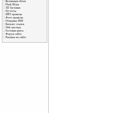
::
Коллекция обоев
::
Flash Игры
::
3D Заставки
::
IQ тесты
::
MP3 приколы
::
Фото приколы
::
Отправка SMS
::
Каталог ссылок
::
Web мастеру
::
Гостевая книга
::
Форум сайта
::
Реклама на сайте