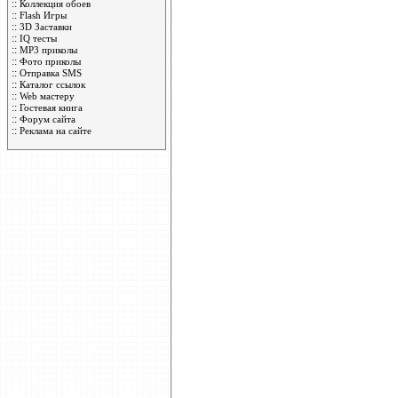
::
Коллекция обоев
::
Flash Игры
::
3D Заставки
::
IQ тесты
::
MP3 приколы
::
Фото приколы
::
Отправка SMS
::
Каталог ссылок
::
Web мастеру
::
Гостевая книга
::
Форум сайта
::
Реклама на сайте