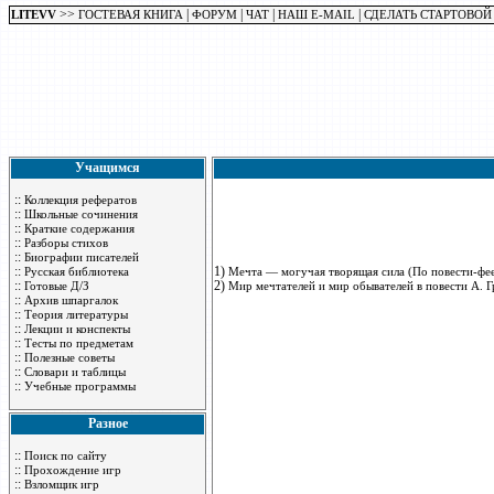
>>
|
|
|
|
LITEVV
ГОСТЕВАЯ КНИГА
ФОРУМ
ЧАТ
НАШ E-MAIL
СДЕЛАТЬ СТАРТОВОЙ
Учащимся
::
Коллекция рефератов
::
Школьные сочинения
::
Краткие содержания
::
Разборы стихов
::
Биографии писателей
::
1)
Русская библиотека
Мечта — могучая творящая сила (По повести-фее
::
2)
Готовые Д/З
Мир мечтателей и мир обывателей в повести А. 
::
Архив шпаргалок
::
Теория литературы
::
Лекции и конспекты
::
Тесты по предметам
::
Полезные советы
::
Словари и таблицы
::
Учебные программы
Разное
::
Поиск по сайту
::
Прохождение игр
::
Взломщик игр