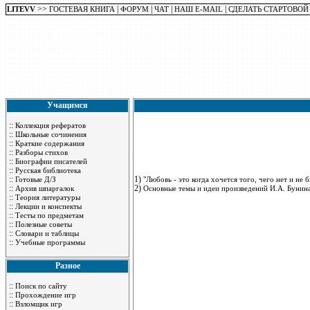
>>
|
|
|
|
LITEVV
ГОСТЕВАЯ КНИГА
ФОРУМ
ЧАТ
НАШ E-MAIL
СДЕЛАТЬ СТАРТОВОЙ
Учащимся
::
Коллекция рефератов
::
Школьные сочинения
::
Краткие содержания
::
Разборы стихов
::
Биографии писателей
::
Русская библиотека
::
1)
Готовые Д/З
"Любовь - это когда хочется того, чего нет и не
::
2)
Архив шпаргалок
Основные темы и идеи произведений И.А. Бунина
::
Теория литературы
::
Лекции и конспекты
::
Тесты по предметам
::
Полезные советы
::
Словари и таблицы
::
Учебные программы
Разное
::
Поиск по сайту
::
Прохождение игр
::
Взломщик игр