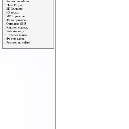
::
Коллекция обоев
::
Flash Игры
::
3D Заставки
::
IQ тесты
::
MP3 приколы
::
Фото приколы
::
Отправка SMS
::
Каталог ссылок
::
Web мастеру
::
Гостевая книга
::
Форум сайта
::
Реклама на сайте