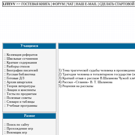
>>
|
|
|
|
LITEVV
ГОСТЕВАЯ КНИГА
ФОРУМ
ЧАТ
НАШ E-MAIL
СДЕЛАТЬ СТАРТОВОЙ
Учащимся
::
Коллекция рефератов
::
Школьные сочинения
::
Краткие содержания
::
Разборы стихов
::
1)
Биографии писателей
Тема трагической судьбы человека в произведен
::
2)
Русская библиотека
Трагедия человека в тоталитарном государстве (
::
3)
Готовые Д/З
Краткий отзыв о рассказе В.Шаламова Чужой хле
::
4)
Архив шпаргалок
Рассказ «Стланик» В. Т. Шаламова
::
5)
Теория литературы
Рецензия на рассказы
::
Лекции и конспекты
::
Тесты по предметам
::
Полезные советы
::
Словари и таблицы
::
Учебные программы
Разное
::
Поиск по сайту
::
Прохождение игр
::
Взломщик игр