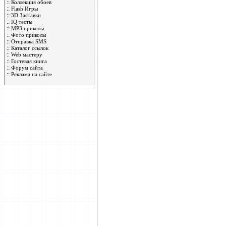
::
Коллекция обоев
::
Flash Игры
::
3D Заставки
::
IQ тесты
::
MP3 приколы
::
Фото приколы
::
Отправка SMS
::
Каталог ссылок
::
Web мастеру
::
Гостевая книга
::
Форум сайта
::
Реклама на сайте