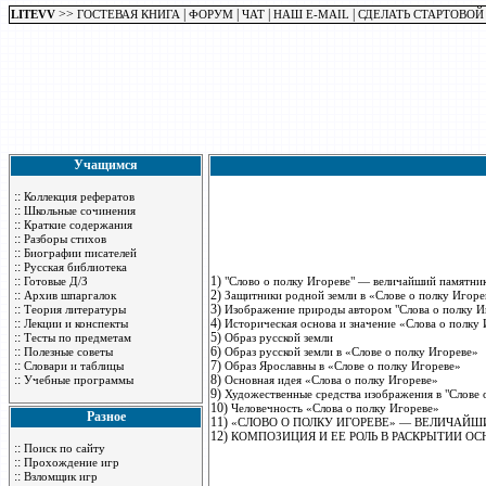
>>
|
|
|
|
LITEVV
ГОСТЕВАЯ КНИГА
ФОРУМ
ЧАТ
НАШ E-MAIL
СДЕЛАТЬ СТАРТОВОЙ
Учащимся
::
Коллекция рефератов
::
Школьные сочинения
::
Краткие содержания
::
Разборы стихов
::
Биографии писателей
::
Русская библиотека
::
1)
Готовые Д/З
"Слово о полку Игореве" — величайший памятни
::
2)
Архив шпаргалок
Защитники родной земли в «Слове о полку Игоре
::
3)
Теория литературы
Изображение природы автором "Слова о полку И
::
4)
Лекции и конспекты
Историческая основа и значение «Слова о полку
::
5)
Тесты по предметам
Образ русской земли
::
6)
Полезные советы
Образ русской земли в «Слове о полку Игореве»
::
7)
Словари и таблицы
Образ Ярославны в «Слове о полку Игореве»
::
8)
Учебные программы
Основная идея «Слова о полку Игореве»
9)
Художественные средства изображения в "Слове 
10)
Человечность «Слова о полку Игореве»
Разное
11)
«СЛОВО О ПОЛКУ ИГОРЕВЕ» — ВЕЛИЧАЙ
12)
КОМПОЗИЦИЯ И ЕЕ РОЛЬ В РАСКРЫТИИ ОС
::
Поиск по сайту
::
Прохождение игр
::
Взломщик игр