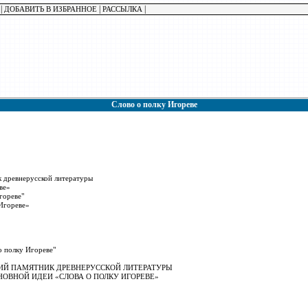
|
|
|
ДОБАВИТЬ В ИЗБРАННОЕ
РАССЫЛКА
Слово о полку Игореве
к древнерусской литературы
ве»
гореве"
 Игореве»
о полку Игореве"
ШИЙ ПАМЯТНИК ДРЕВНЕРУССКОЙ ЛИТЕРАТУРЫ
НОВНОЙ ИДЕИ «СЛОВА О ПОЛКУ ИГОРЕВЕ»