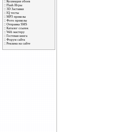
::
Коллекция обоев
::
Flash Игры
::
3D Заставки
::
IQ тесты
::
MP3 приколы
::
Фото приколы
::
Отправка SMS
::
Каталог ссылок
::
Web мастеру
::
Гостевая книга
::
Форум сайта
::
Реклама на сайте