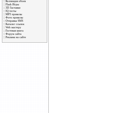
::
Коллекция обоев
::
Flash Игры
::
3D Заставки
::
IQ тесты
::
MP3 приколы
::
Фото приколы
::
Отправка SMS
::
Каталог ссылок
::
Web мастеру
::
Гостевая книга
::
Форум сайта
::
Реклама на сайте