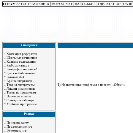
>>
|
|
|
|
LITEVV
ГОСТЕВАЯ КНИГА
ФОРУМ
ЧАТ
НАШ E-MAIL
СДЕЛАТЬ СТАРТОВОЙ
Учащимся
::
Коллекция рефератов
::
Школьные сочинения
::
Краткие содержания
::
Разборы стихов
::
Биографии писателей
::
Русская библиотека
::
Готовые Д/З
::
Архив шпаргалок
::
1)
Теория литературы
Нравственные проблемы в повести «Обмен»
::
Лекции и конспекты
::
Тесты по предметам
::
Полезные советы
::
Словари и таблицы
::
Учебные программы
Разное
::
Поиск по сайту
::
Прохождение игр
::
Взломщик игр