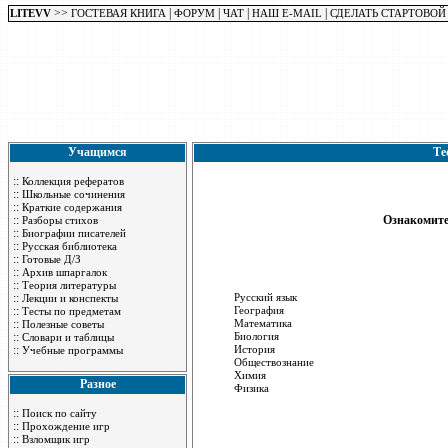
>>
|
|
|
|
LITEVV
ГОСТЕВАЯ КНИГА
ФОРУМ
ЧАТ
НАШ E-MAIL
СДЕЛАТЬ СТАРТОВОЙ
Учащимся
Те
::
Коллекция рефератов
::
Школьные сочинения
::
Краткие содержания
::
Ознакомите
Разборы стихов
::
Биографии писателей
::
Русская библиотека
::
Готовые Д/З
::
Архив шпаргалок
::
Теория литературы
::
Русский язык
Лекции и конспекты
::
География
Тесты по предметам
::
Математика
Полезные советы
::
Биология
Словари и таблицы
::
История
Учебные программы
Обществознание
Химия
Разное
Физика
::
Поиск по сайту
::
Прохождение игр
::
Взломщик игр