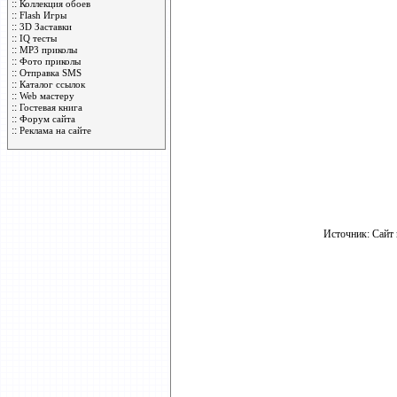
::
Коллекция обоев
::
Flash Игры
::
3D Заставки
::
IQ тесты
::
MP3 приколы
::
Фото приколы
::
Отправка SMS
::
Каталог ссылок
::
Web мастеру
::
Гостевая книга
::
Форум сайта
::
Реклама на сайте
Источник: Сайт