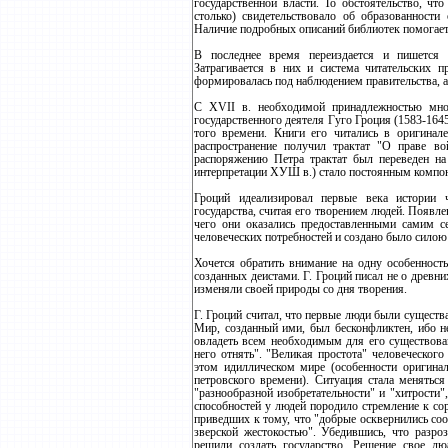
государственной власти. То обстоятельство, чт
столько) свидетельствовало об образованности 
Наличие подробных описаний библиотек помогает т
В последнее время переиздается и пишется 
Затрагивается в них и система читательских п
формировалась под наблюдением правительства, а 
С ХVII в. необходимой принадлежностью мног
государственного деятеля Гуго Гроция (1583-164
того времени. Книги его читались в оригинал
распространение получил трактат "О праве в
распоряжению Петра трактат был переведен на 
интерпретации ХУШ в.) стало постоянным компон
Гроций идеализировал первые века истории ч
государства, считая его творением людей. Появле
чего они оказались предоставленными самим се
человеческих потребностей и создано было силою
Хочется обратить внимание на одну особенность
созданных деистами. Г. Гроций писал не о древни
изменяли своей природы со дня творения.
Г. Гроций считал, что первые люди были сущес
Мир, созданный ими, был бесконфликтен, ибо н
овладеть всем необходимым для его существова
него отнять". "Великая простота" человеческо
этом идиллическом мире (особенности оригинал
петровского времени). Ситуация стала меняться
"разнообразной изобретательности" и "хитрости"
способностей у людей породило стремление к сор
приведших к тому, что "добрые осквернились со
зверской жестокостью". Убедившись, что разро
решили создать государство. Решение свое лю