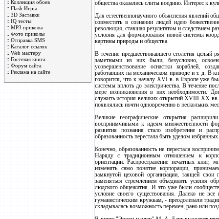
::
Коллекция обоев
общества оказались слиты воедино. Интерес к кул
::
Flash Игры
::
3D Заставки
Для естественнонаучного объяснения явлений об
::
IQ тесты
совместить в сознании людей идею божественно
::
MP3 приколы
революция, ставшая результатом и следствием раз
::
Фото приколы
условия для формирования новой системы коорд
::
Отправка SMS
картины природы и общества.
::
Каталог ссылок
::
Web мастеру
В течение предшествовавшего столетия целый р
::
Гостевая книга
заметными из них были, безусловно, освоен
::
Форум сайта
усовершенствование оснастки кораблей, созд
::
Реклама на сайте
работавших на механическом приводе и т. д. В к
говорится, что к началу ХVI в. в Европе уже б
системы вплоть до электричества. В течение по
мере возникновения в них необходимости. До
служить история великих открытий ХVIII-ХХ вв.,
появлялись почти одновременно в нескольких мес
Великие географические открытия расширили
восприимчивыми к идеям множественности фор
развития познания стало изобретение и распр
образованность перестала быть уделом избранных
Конечно, образованность не перестала восприни
Наряду с традиционным отношением к корпор
ориентации. Распространение печатных книг, м
изменять само понятие корпорации, принимае
замкнутой цеховой организации, таящей свои 
заменяться стремлением объединить усилия обр
людского общежития. И это уже были сообщест
условие своего существования. Далеко не все
гуманистическим кружкам, - преодолевали тради
складывалась возможность перемен, рано или поз