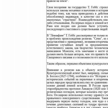
правом на земле".
Свои воззрения на государство Т. Гоббс строи
используя законы механики и вычленяя в истори
подобно тому, как часы приводились в действи
обособленных индивидов, в качестве сил в ег
именуемых "страстями". Взаимодействовать они 
либо отталкивания. На первых порах в земной ис
Рано или поздно оно должно было уступить
последующего счастливого существования людей 
В "Левиафане" Т. Гоббс рассматривал не только в
и проблему происхождения религии. "Семя", из к
представлении о привидениях, незнании вторичны
принятии случайных вещей за предзнаменова
естественного закона, как творчество человечес
написанном Моисеем, есть замечание о месте е
должен иметь больше авторов, чем это принято б
Священного писания и о возможности его использ
Таким образом, первыми объектами культурологич
Внимание к религии как к объекту историче
Культурологический аспект был, например, силь
Б. Боссюэ (1627-1704), особенно в его "Истории
исторических событий на первичные и вторичные
целых народов представлялись ему по сравнению 
основе деяний земной истории. В России при
старообрядчества протопоп Аввакум (1620 или 
религиозных взглядов, которые казались ему ер
Бога. Он широко использовал логику здравого см
привычного повседневного существования. Тако
выдержать первую пытку голодом, или чудо о к
течение длительных скитаний по тундре протопо
смысла прибегал Аввакум и в тех случаях, когд