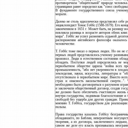
противоречила "общительной" природе человека.
страницами ранее определил как "союз свободны
В фундаменте государственного союза ученом
морали.
Далеко не столь идиллически представлял себе 
энциклопедист Томас Гоббс (1588-1679). Его конц
законченном в 1651 г. Может быть, на разницу в
повлияла разница в возрасте авторов обеих книг
мира". Гоббс же успел разменять седьмой десят
распоряжении английского философа оказалось
человечестве.
Т. Гоббс тоже писал о первых людях. Но он не 
первых людей представлялось ученому развивавш
произвол. Люди в естественном состоянии облад
обладать. Поступки людей определялись не мо
первобытном обществе царила "война всех пр
промышленность, "ибо нет уверенности в плодах
земледелия, науки, искусства, литературы и "о
отсутствовало в первобытном мире. Вместо всех
страх и опасность насильственной смерти..."
необходимо было договориться о разумном огран
и заключили общественный договор, создав госуд
же должно было обеспечить счастливую жизнь 
внутри государства, поднимая благосостояние и
свободой без ущерба для других граждан. Прин
мнению Т. Гоббса, государством для реализаци
пользы.
Права государства казались Гоббсу безгранич
обладавшего, по Библии, невероятным могуществ
творения, а из договора, заключенного людьми
самом же деле его власть признавалась неогран