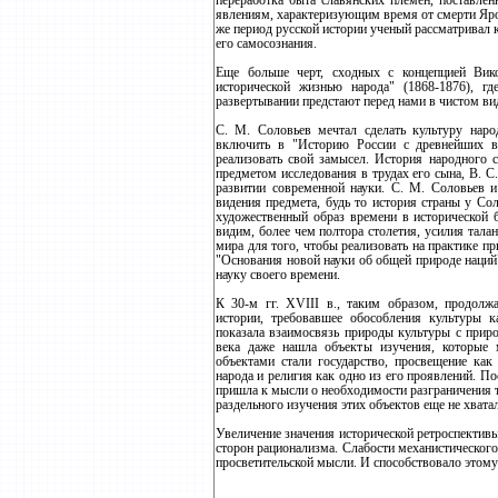
переработка быта славянских племен, поставле
явлениям, характеризующим время от смерти Ярос
же период русской истории ученый рассматривал к
его самосознания.
Еще больше черт, сходных с концепцией Вик
исторической жизнью народа" (1868-1876), г
развертывании предстают перед нами в чистом ви
С. М. Соловьев мечтал сделать культуру наро
включить в "Историю России с древнейших вр
реализовать свой замысел. История народного с
предметом исследования в трудах его сына, В. С
развитии современной науки. С. М. Соловьев 
видения предмета, будь то история страны у Со
художественный образ времени в исторической б
видим, более чем полтора столетия, усилия тал
мира для того, чтобы реализовать на практике п
"Основания новой науки об общей природе наций
науку своего времени.
К 30-м гг. ХVIII в., таким образом, продолжа
истории, требовавшее обособления культуры ка
показала взаимосвязь природы культуры с приро
века даже нашла объекты изучения, которые 
объектами стали государство, просвещение как 
народа и религия как одно из его проявлений. П
пришла к мысли о необходимости разграничения т
раздельного изучения этих объектов еще не хватал
Увеличение значения исторической ретроспективы
сторон рационализма. Слабости механистическог
просветительской мысли. И способствовало этому