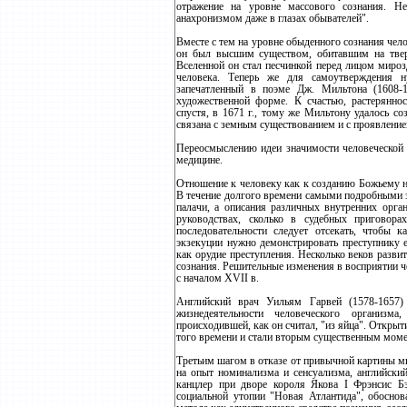
отражение на уровне массового сознания. Не
анахронизмом даже в глазах обывателей".
Вместе с тем на уровне обыденного сознания чел
он был высшим существом, обитавшим на твер
Вселенной он стал песчинкой перед лицом мироз
человека. Теперь же для самоутверждения н
запечатленный в поэме Дж. Мильтона (1608-1
художественной форме. К счастью, растерянно
спустя, в 1671 г., тому же Мильтону удалось с
связана с земным существованием и с проявление
Переосмыслению идеи значимости человеческой 
медицине.
Отношение к человеку как к созданию Божьему не
В течение долгого времени самыми подробными з
палачи, а описания различных внутренних орган
руководствах, сколько в судебных приговора
последовательности следует отсекать, чтобы
экзекуции нужно демонстрировать преступнику е
как орудие преступления. Несколько веков разв
сознания. Решительные изменения в восприятии ч
с началом ХVII в.
Английский врач Уильям Гарвей (1578-1657
жизнедеятельности человеческого организ
происходившей, как он считал, "из яйца". Открыт
того времени и стали вторым существенным моме
Третьим шагом в отказе от привычной картины ми
на опыт номинализма и сенсуализма, английский
канцлер при дворе короля Якова I Фрэнсис Бэ
социальной утопии "Новая Атлантида", обосно