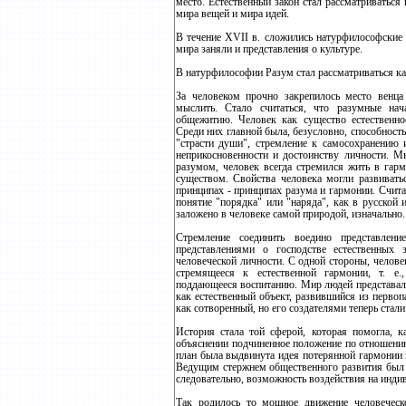
место. Естественный закон стал рассматриватьс
мира вещей и мира идей.
В течение ХVII в. сложились натурфилософские 
мира заняли и представления о культуре.
В натурфилософии Разум стал рассматриваться как
За человеком прочно закрепилось место венца
мыслить. Стало считаться, что разумные нач
общежитию. Человек как существо естественно
Среди них главной была, безусловно, способность
"страсти души", стремление к самосохранению и
неприкосновенности и достоинству личности. Мы
разумом, человек всегда стремился жить в га
существом. Свойства человека могли развивать
принципах - принципах разума и гармонии. Считал
понятие "порядка" или "наряда", как в русской 
заложено в человеке самой природой, изначально.
Стремление соединить воедино представлен
представлениями о господстве естественных
человеческой личности. С одной стороны, челове
стремящееся к естественной гармонии, т. е
поддающееся воспитанию. Мир людей представал к
как естественный объект, развившийся из перво
как сотворенный, но его создателями теперь стал
История стала той сферой, которая помогла, к
объяснении подчиненное положение по отношению
план была выдвинута идея потерянной гармонии 
Ведущим стержнем общественного развития был 
следовательно, возможность воздействия на инди
Так родилось то мощное движение человеческ