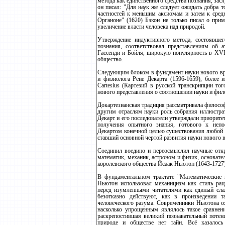
метода как единственного средства познания, за
он писал: "Для наук же следует ожидать добра то
частностей к меньшим аксиомам и затем к сред
Органоне" (1620) Бэкон не только писал о прим
увеличение власти человека над природой.
Утверждение индуктивного метода, состоявше
познания, соответствовал представлениям об 
Гассенди и Бойля, широкую популярность в ХVII
общество.
Следующим блоком в фундамент науки нового вре
и физиолога Рене Декарта (1596-1659), более
Cartesius (Картезий в русской транскрипции то
нового представления о соотношении науки и фил
Докартезианская традиция рассматривала филосо
другим отраслям науки роль собрания иллюстра
Декарт и его последователи утверждали приорите
получения опытного знания, готового к непо
Декартом конечной целью существования любой н
ставший основной чертой развития науки нового 
Соединил воедино и переосмыслил научные откр
математик, механик, астроном и физик, основател
королевского общества Исаак Ньютон (1643-1727)
В фундаментальном трактате "Математические 
Ньютон использовал механицизм как стиль рац
перед изумленными читателями как единый сла
безотказно действуют, как в произведении т
человеческого разума. Современники Ньютона ох
насколько упрощенным являлось такое сравнени
раскрепостившая великий познавательный потенц
природе и обществе нет тайн. Всё казалос