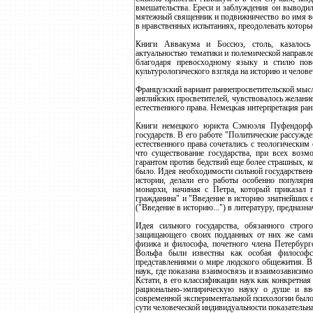
вмешательства. Ереси и заблуждения он выводи
мятежный священник и подвижничество во имя ве
в нравственных испытаниях, преодолевать которы
Книги Аввакума и Боссюэ, столь, казалось
актуальностью тематики и полемической направл
благодаря превосходному языку и стилю пов
культурологического взгляда на историю и челове
Французский вариант раннепросветительской мысл
английских просветителей, чувствовалось желани
естественного права. Немецкая интерпретация ран
Книги немецкого юриста Сэмюэля Пуфендорфа 
государств. В его работе "Политические рассужд
естественного права сочетались с теологически
что существование государства, при всех возм
гарантом против бедствий еще более страшных, ко
было. Идея необходимости сильной государствен
истории, делали его работы особенно популяр
монархи, начиная с Петра, который приказал 
гражданина" и "Введение в историю знатнейших е
("Введение в историю...") в литературу, предназ
Идея сильного государства, обязанного стро
защищающего своих подданных от них же самих
физика и философа, почетного члена Петербург
Вольфа были известны как особая философс
представлениями о мире людского общежития. В
наук, где показана взаимосвязь и взаимозависимо
Кстати, в его классификации наук как конкретна
рационально-эмпирическую науку о душе и вв
современной экспериментальной психологии было
сути человеческой индивидуальности показательна