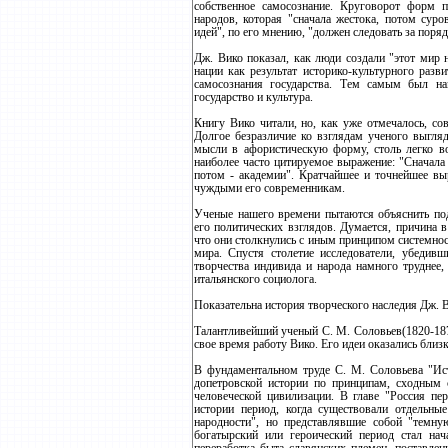
собственное самосознание. Круговорот форм 
народов, которая "сначала жестока, потом суро
идей", по его мнению, "должен следовать за поря
Дж. Вико показал, как люди создали "этот мир 
нации как результат историко-культурного разв
самосознания государства. Тем самым был на
государство и культура.
Книгу Вико читали, но, как уже отмечалось, со
Долгое безразличие ко взглядам ученого выгляд
мысли в афористическую форму, столь легко 
наиболее часто цитируемое выражение: "Сначала б
потом - академии". Кратчайшее и точнейшее вы
чуждыми его современникам.
Ученые нашего времени пытаются объяснить по
его политических взглядов. Думается, причина 
что они столкнулись с иным принципом системно
мира. Спустя столетие исследователи, убедивш
творчества индивида и народа намного труднее
итальянского социолога.
Показательна история творческого наследия Дж. 
Талантливейший ученый С. М. Соловьев(1820-1879
свое время работу Вико. Его идеи оказались близ
В фундаментальном труде С. М. Соловьева "Ис
допетровской истории по принципам, сходным 
человеческой цивилизации. В главе "Россия пе
истории период, когда существовали отдельны
народности", но представлявшие собой "темну
богатырский или героический период стал нач