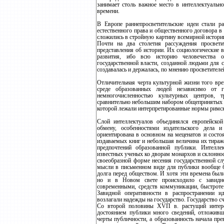
занимает столь важное место в интеллектуальн
времени.
В Европе раннепросветительские идеи стали р
естественного права и общественного договора в 
сложились в стройную картину всемирной истори
Почти на два столетия рассуждения просвет
представления об истории. Их социологические 
развития, ибо всю историю человечества 
государственной власти, созданной людьми для с
создавалась и держалась, по мнению просветителе
Отличительная черта культурной жизни того вре
среде образованных людей независимо от г
немногочисленностью культурных центров, т
сравнительно небольшим набором общепринятых и
которой лежали интерпретированные нормы римског
Слой интеллектуалов объединялся европейской
обмену, особенностями издательского дела и
ориентирована в основном на меценатов и состо
издаваемых книг и небольшая величина их тираже
предпочтений образованной публики. Интелле
известных ученых ко дворам монархов и склоннос
своеобразной форме несения государственной сл
мысли в письменном виде для публики вообще бу
долга перед обществом. И хотя эти времена были
но и в Новом свете происходило с завидно
современными, средств коммуникации, быстроте 
Завидной оперативности в распространении ид
возлагали надежды на государство. Государство сч
Со второй половины ХVП в. растущий интерес
достоянием публики много сведений, отложивши
черты публичности, а образованность начала пр