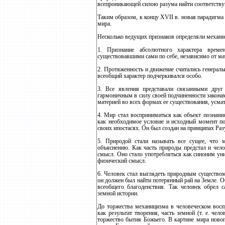
всепроникающей силою разума найти соответств
Таким образом, к концу ХVII в. новая парадигм
мира.
Несколько ведущих признаков определяли механи
1. Признание абсолютного характера време
существовавшими сами по себе, независимо от ма
2. Протяженность и движение считались генера
всеобщий характер подчеркивался особо.
3. Все явления представали связанными друг
гармоничным в силу своей подчиненности закона
материей во всех формах ее существования, усма
4. Мир стал восприниматься как объект познани
как необходимое условие и исходный момент по
своих ипостасях. Он был создан на принципах Раз
5. Природой стали называть все сущее, что 
объяснению. Как часть природы предстал и чел
смысл. Оно стало употребляться как синоним уни
физический смысл.
6. Человек стал выглядеть природным существом
он должен был найти потерянный рай на Земле. 
всеобщего благоденствия. Так человек обрел 
земной истории.
До торжества механицизма в человеческом восп
как результат творения, часть земной (т. е. че
торжество бытия Божьего. В картине мира ново