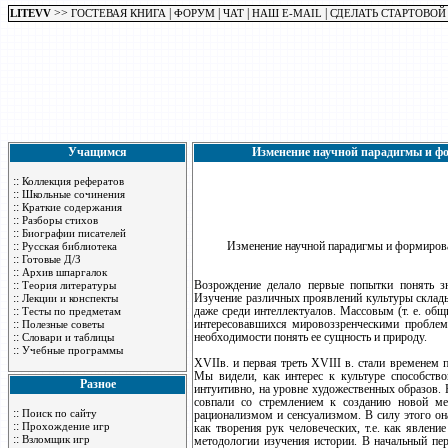
>>
|
|
|
|
LITEVV
ГОСТЕВАЯ КНИГА
ФОРУМ
ЧАТ
НАШ E-MAIL
СДЕЛАТЬ СТАРТОВОЙ
Учащимся
Изменение научной парадигмы и фо
::
Коллекция рефератов
::
Школьные сочинения
::
Краткие содержания
::
Разборы стихов
::
Биографии писателей
::
Изменение научной парадигмы и формирован
Русская библиотека
::
Готовые Д/З
::
Архив шпаргалок
::
Возрождение делало первые попытки понять зн
Теория литературы
::
Изучение различных проявлений культуры склады
Лекции и конспекты
::
даже среди интеллектуалов. Массовым (т. е. общ
Тесты по предметам
::
интересовавшихся мировоззренческими проблем
Полезные советы
::
необходимости понять ее сущность и природу.
Словари и таблицы
::
Учебные программы
ХVIIв. и первая треть ХVIII в. стали временем 
Мы видели, как интерес к культуре способств
Разное
интуитивно, на уровне художественных образов.
совпали со стремлением к созданию новой ме
::
Поиск по сайту
рационализмом и сенсуализмом. В силу этого он
::
Прохождение игр
как творения рук человеческих, т.е. как явлен
::
Взломщик игр
методологии изучения истории. В начальный пер