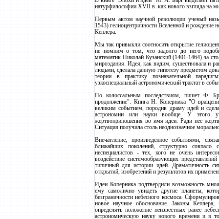
В книге "Эпохи и идеи" М. А. Барг выделяет пя
натурфилософии ХVII в. как нового взгляда на м
Первым актом научной революции ученый назы
1543) гелиоцентричности Вселенной и рождение н
Кеплера.
Мы так привыкли соотносить открытие гелиоцент
не помним о том, что задолго до него подоб
математик Николай Кузанский (1401-1464) за ст
мироздания. Идея, как видим, существовала и ра
людьми, сделала данную гипотезу предметом дока
теории в практику познавательной парадиг
узкоспециальный астрономический трактат в собы
По колоссальным последствиям, пишет Ф. Бр
продолжение". Книга Н. Коперника "О вращении
великим событием, породив драму идей и сдел
астрономии или науки вообще. У этого уч
жертвоприношения во имя идеи. Ради нее жертв
Ситуация получила столь неоднозначное моральное
Впечатление, произведенное событиями, связ
ближайших поколений, структурно совпало 
неспециалистов - тех, кого не очень интерес
воздействие системообразующих представлений
типичный для истории идей. Драматичность сит
открытий, изобретений и результатов их применен
Идеи Коперника подтвердили возможность множе
ему самолично увидеть другие планеты, кот
безграничности небесного космоса. Сформулиров
новое научное обоснование. Законы Кеплера,
определять положение неизвестных ранее небес
астрономическую науку нового времени и в т