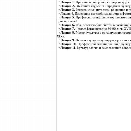
•
Лекция 1.
Принципы построения и задачи курса 
•
Лекция 2.
Об этапах изучения и предмете культ
•
Лекция 3.
Ренессансный историзм: рождение инт
•
Лекция 4. Изменение научной парадигмы и форми
•
Лекция 5.
Профессионализация исторического зна
просветителей
•
Лекция 6.
Роль эстетических систем в познании 
•
Лекция 7.
Философская история 30-90-х гг. ХVII
•
Лекция 8.
Место культуры в органических теория
XIXв.
•
Лекция 9.
Начало изучения культуры в россии в 
•
Лекция 10.
Профессионализация знаний о культу
•
Лекция 11.
Культурология и самосознание совре