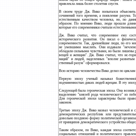
привлекла лишь более столетия спустя.
В своем труде Дж. Вико попытался объяснить
сочинений того времени, а появление разума. Т
естественным качеством человека, но, по дан
образом. По мнению Вико, люди прошли длинны
которые его современники считали естественными
Дж. Вико считал, что современное ему состо
исторического развития. Он писал о физичес
современности. Так, древнейшие люди, по его м
не умевшими мыслить. Они издавали "нечлено
обладали сильными чувствами, но были лишены ра
вещей и женщин". Дж. Вико считал, что ис-тори
наций" и людей, наделенных "вполне развитым 
ственный разум" сформировался.
Всю историю человечества Вико делил по циклам 
Первую эпоху ученый называл божественной
подчиненностью диких людей жрецам. В эту эпоху
Следующей была героическая эпоха. Она возникла
выделению "князей рода человеческого" из побе
Для героической эпохи характерны были прав
законом.
Третью эпоху Дж. Вико назвал человеческой и св
демократических республик или представител
довольно позднюю форму политической организац
от принципов демократического устройства общес
Таким образом, по Вико, каждая эпоха соответс
социальных отношений и политического правлени