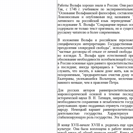
Работы Вольфа хорошо знали в России. Они распр
Так, с 1746 г. учебником по эксперименталь
"Основание Вольфианской философии, составленн
Ломоносовым и опубликован под названием "
латинского на российский язык переведенная
исследование Х. Вольфа "Сокращение первых осн
содержали не только текст оригинала, но и суще
русскому читателю и более современным.
В изложении Вольфа и российском переложе
специфическую интерпретацию. Государственная
преодоления зловредной свободы", используемой
"частные договоры об отказе от личной свободы 
во взглядах Х. Вольфа идея естественной пр
обоснование необходимости всеобъемлющей госуд
в России основные идеи раннего просветительства
а последние, иногда превращаясь в "многослов
служить, что носить, в каком доме жить, как в
похороненным, "предварительно очистив душу п
Екатерины, увлекавшейся Вольтером, мелочная
намного меньше, чем в правление Петра.
Для русских авторов раннепросветительск
мировоззренческой основой в течение послед
исторической науки В. Н. Татищев, например, п
необходимости сохранения в незыблемости госуд
допускавших право подданных отринуть государс
народу. Немецкий вариант раннепросветитель
деятельностью государства. Характеризуя
стабилизирующую роль государства. Эта традиция 
В конце ХVII-начале ХVIII в. родилась еще одн
культуре. Она была воплощена в работе неапо
новой науки об общей природе наций". Книга эт