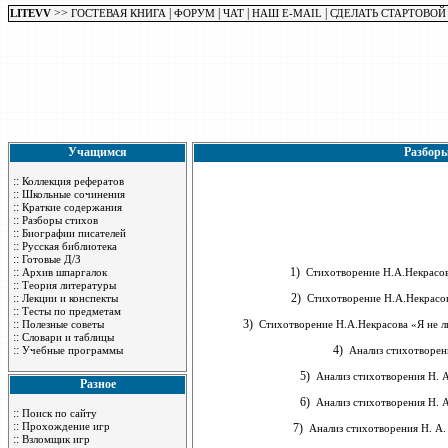
>>
|
|
|
|
LITEVV
ГОСТЕВАЯ КНИГА
ФОРУМ
ЧАТ
НАШ E-MAIL
СДЕЛАТЬ СТАРТОВОЙ
Учащимся
Разборы
::
Коллекция рефератов
::
Школьные сочинения
::
Краткие содержания
::
Разборы стихов
::
Биографии писателей
::
Русская библиотека
::
Готовые Д/З
::
1)
Архив шпаргалок
Стихотворение Н.А.Некрасова
::
Теория литературы
::
2)
Лекции и конспекты
Стихотворение Н.А.Некрасова
::
Тесты по предметам
::
3)
Полезные советы
Стихотворение Н.А.Некрасова «Я не лю
::
Словари и таблицы
::
4)
Учебные программы
Анализ стихотворен
5)
Анализ стихотворения Н. А
Разное
6)
Анализ стихотворения Н. А
::
Поиск по сайту
::
Прохождение игр
7)
Анализ стихотворения Н. А.
::
Взломщик игр