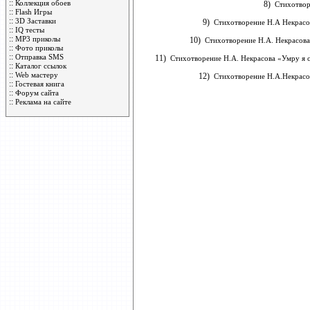
::
Коллекция обоев
8)
Стихотворе
::
Flash Игры
::
3D Заставки
9)
Стихотворение Н.А Некрасов
::
IQ тесты
::
MP3 приколы
10)
Стихотворение Н.А. Некрасова 
::
Фото приколы
::
Отправка SMS
11)
Стихотворение Н.А. Некрасова «Умру я с
::
Каталог ссылок
::
Web мастеру
12)
Стихотворение Н.А.Некрасов
::
Гостевая книга
::
Форум сайта
::
Реклама на сайте